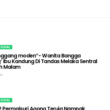
SOSIAL
tanggang moden”- Wanita Bangga
’ Ibu Kandung Di Tandas Melaka Sentral
h Malam
go
SOSIAL
! Permaisuri Agong Teruja Nampak