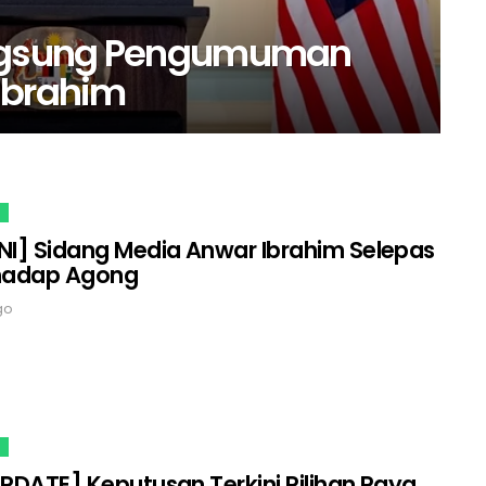
Langsung Pengumuman
Ibrahim
NI] Sidang Media Anwar Ibrahim Selepas
adap Agong
go
UPDATE] Keputusan Terkini Pilihan Raya