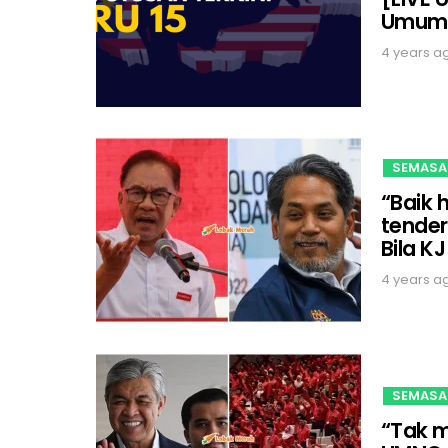
Umum 
4 years a
SEMASA
“Baik 
tender
Bila K
4 years a
SEMASA
“Tak m