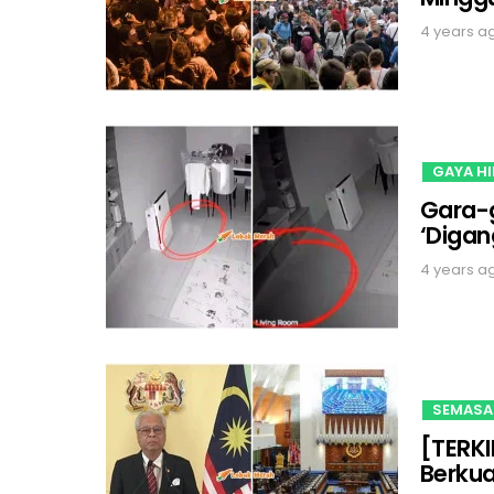
4 years a
GAYA H
Gara-g
‘Digan
4 years a
SEMASA
[TERKI
Berkua