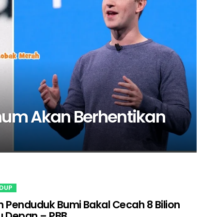
mum Akan Berhentikan
IDUP
 Penduduk Bumi Bakal Cecah 8 Bilion
u Depan – PBB