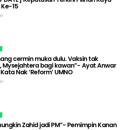
Ke-15
go
hang cermin muka dulu. Vaksin tak
, Mysejahtera bagi kawan”- Ayat Anwar
J Kata Nak ‘Reform’ UMNO
go
ungkin Zahid jadi PM”- Pemimpin Kanan