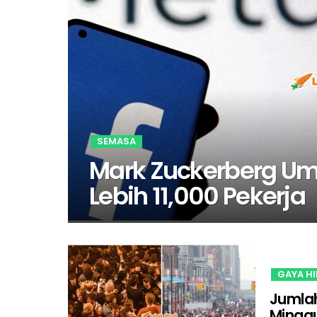
SEMASA
Mark Zuckerberg U
Lebih 11,000 Pekerja
GAYA H
Jumlah
Mingg