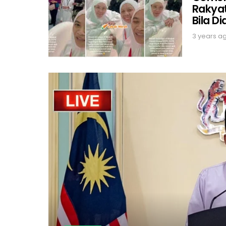
Rakyat
Bila Di
3 years a