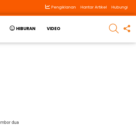
Pengiklanan
Hantar Artikel
Hubungi
SEARCH
F
HIBURAN
VIDEO
U
nombor dua