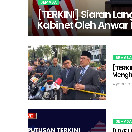
SEMASA
[TERKINI] Siaran 
Kabinet Oleh Anwar 
SEMASA
[TERKI
Mengh
4 years a
SEMASA
[LIVE 