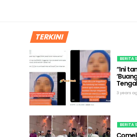
TERKINI
BERITA 
“Ini 
‘Buang
Tenga
3 years a
BERITA 
Comel