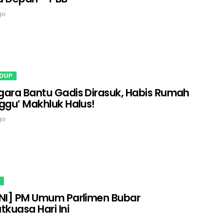
go
IDUP
ara Bantu Gadis Dirasuk, Habis Rumah
ggu’ Makhluk Halus!
go
NI] PM Umum Parlimen Bubar
tkuasa Hari Ini