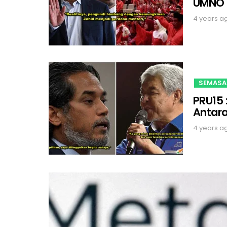
UMNO
4 years a
SEMASA
PRU15 
Antara
4 years a