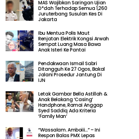
MAS Wajibkan Saringan Ujian
D*dah Terhadap Semua 1,260
Juruterbang Susulan Kes Di
Jakarta
Ibu Mentua Polis Maut
Renjatan Elektrik Kongsi Arwah
Sempat Luang Masa Bawa
Anak Isteri Ke Pantai
Pendakwaan Ismail Sabri
Ditangguh Ke 27 Ogos, Bakal
Jalani Prosedur Jantung Di
IJN
Letak Gambar Bella Astillah &
Anak Belakang ‘Casing’
Handphone, Ramai Anggap
Syed Saddiq Ada Kriteria
‘Family Man’
“Wassalam. Amboiii…” – Ini
Respon Balas PMX Lepas