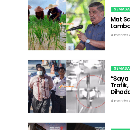
SEMASA
Mat S
Lambat
4 months
SEMASA
“Saya 
Trafik,
Dihad
4 months