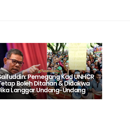
Saifuddin: Pemegang Kad UNHCR
Tetap Boleh Ditahan & Didakwa
Jika Langgar Undang-Undang