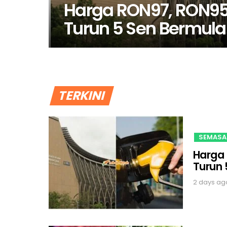
Harga RON97, RON95 
Turun 5 Sen Bermula 
TERKINI
SEMASA
Harga 
Turun 
2 days ag