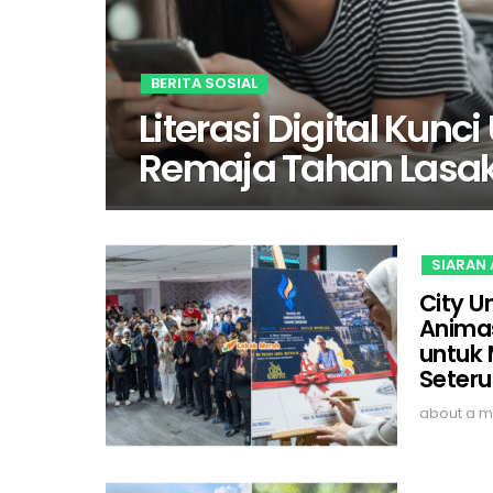
BERITA SOSIAL
Literasi Digital Kun
Remaja Tahan Lasa
SIARAN
City U
Animas
untuk
Seter
about a m