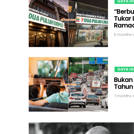
GAYA H
“Berbu
Tukar 
Rama
5 months
GAYA H
Bukan 
Tahun 
7 months 