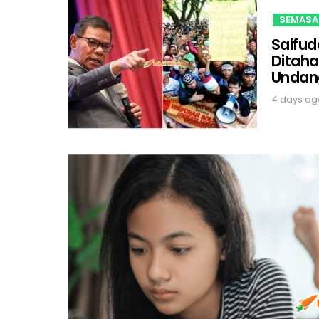
SEMASA
Saifud
Ditaha
Undan
4 days ag