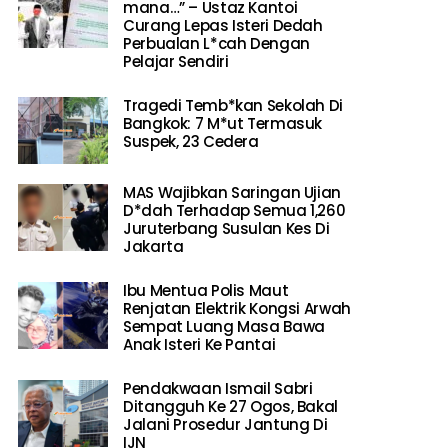
mana…” – Ustaz Kantoi
Curang Lepas Isteri Dedah
Perbualan L*cah Dengan
Pelajar Sendiri
Tragedi Temb*kan Sekolah Di
Bangkok: 7 M*ut Termasuk
Suspek, 23 Cedera
MAS Wajibkan Saringan Ujian
D*dah Terhadap Semua 1,260
Juruterbang Susulan Kes Di
Jakarta
Ibu Mentua Polis Maut
Renjatan Elektrik Kongsi Arwah
Sempat Luang Masa Bawa
Anak Isteri Ke Pantai
Pendakwaan Ismail Sabri
Ditangguh Ke 27 Ogos, Bakal
Jalani Prosedur Jantung Di
IJN