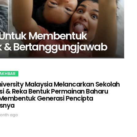
ci Untuk Membentuk
k & Bertanggungjawab
 AKHBAR
niversity Malaysia Melancarkan Sekolah
i & Reka Bentuk Permainan Baharu
 Membentuk Generasi Pencipta
usnya
onth ago