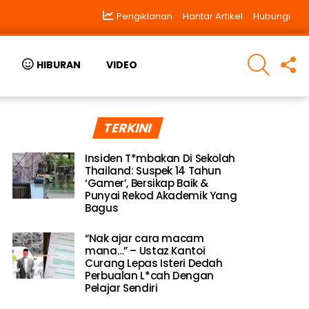
Pengiklanan
Hantar Artikel
Hubungi
SEARCH
F
HIBURAN
VIDEO
U
TERKINI
Insiden T*mbakan Di Sekolah
Thailand: Suspek 14 Tahun
‘Gamer’, Bersikap Baik &
Punyai Rekod Akademik Yang
Bagus
“Nak ajar cara macam
mana…” – Ustaz Kantoi
Curang Lepas Isteri Dedah
Perbualan L*cah Dengan
Pelajar Sendiri