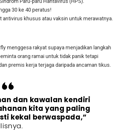
indrom Paru-paru Hantavirus (HPS).
gga 30 ke 40 peratus!
at antivirus khusus atau vaksin untuk merawatnya.
fly menggesa rakyat supaya menjadikan langkah
minta orang ramai untuk tidak panik tetapi
n premis kerja terjaga daripada ancaman tikus.
an dan kawalan kendiri
ahanan kita yang paling
ti kekal berwaspada,”
lisnya.