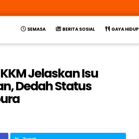
SEMASA
BERITA SOSIAL
GAYA HIDUP
– KKM Jelaskan Isu
an, Dedah Status
pura