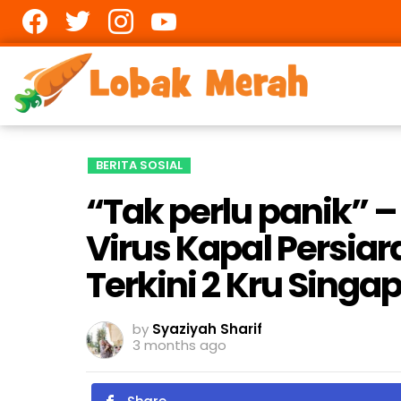
Facebook
twitter
Instagram
youtube
BERITA SOSIAL
“Tak perlu panik” 
Virus Kapal Persiar
Terkini 2 Kru Singa
by
Syaziyah Sharif
3 months ago