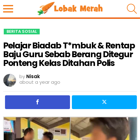
S
BERITA SOSIAL
Pelajar Biadab T*mbuk & Rentap
Baju Guru Sebab Berang Ditegur
Ponteng Kelas Ditahan Polis
by
Nisak
about a year ago