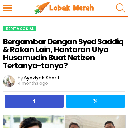
S
BERITA SOSIAL
Bergambar Dengan Syed Saddiq
& Rakan Lain, Hantaran Ulya
Husamudin Buat Netizen
Tertanya-tanya?
by
Syaziyah Sharif
4 months ago