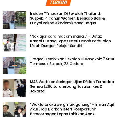
TERKINI
Insiden T*mbakan Di Sekolah Thailand:
Suspek 14 Tahun ‘Gamer’, Bersikap Baik &
Punyai Rekod Akademik Yang Bagus
“Nak ajar cara macam mana…” – Ustaz
Kantoi Curang Lepas Isteri Dedah Perbualan
L*cah Dengan Pelajar Sendiri
Tragedi Temb*kan Sekolah Di Bangkok: 7 M*ut
Termasuk Suspek, 23 Cedera
MAS Wajibkan Saringan Ujian D*dah Terhadap
Semua 1,260 Juruterbang Susulan Kes Di
Jakarta
“Waktu tu aku pergi naik gunung” – Imran Aqil
Akui Silap Biarkan Isteri ‘Postpartum’
Berseorangan Lepas Lahirkan Anak