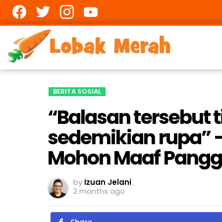
Facebook
twitter
Instagram
youtube
BERITA SOSIAL
“Balasan tersebut t
sedemikian rupa” 
Mohon Maaf Panggil
by
Izuan Jelani
2 months ago