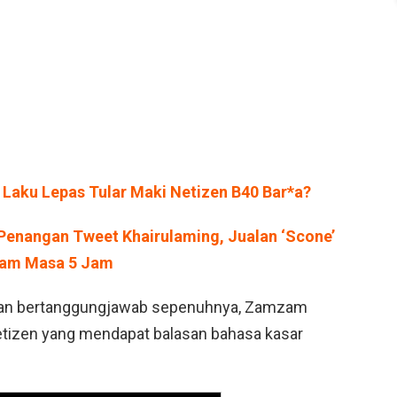
 Laku Lepas Tular Maki Netizen B40 Bar*a?
– Penangan Tweet Khairulaming, Jualan ‘Scone’
alam Masa 5 Jam
u dan bertanggungjawab sepenuhnya, Zamzam
etizen yang mendapat balasan bahasa kasar