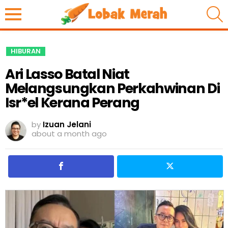
S
HIBURAN
Ari Lasso Batal Niat
Melangsungkan Perkahwinan Di
Isr*el Kerana Perang
by
Izuan Jelani
about a month ago