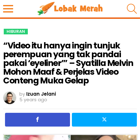
S
HIBURAN
“Video itu hanya ingin tunjuk
perempuan yang tak pandai
pakai ‘eyeliner’” – Syatilla Melvin
Mohon Maaf & Perjelas Video
Conteng Muka Gelap
by
Izuan Jelani
5 years ago