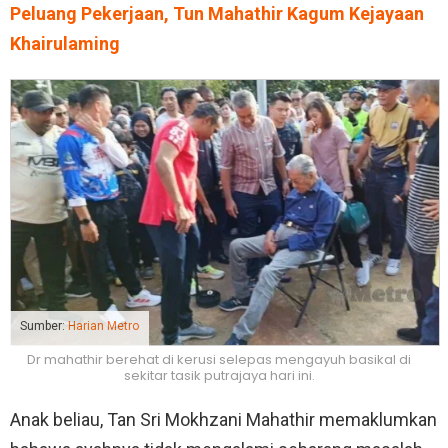
Peluang Pekerjaan, Tun Mahathir Kagum Kejayaan
Khairulaming
Sumber:
Harian Metro
Dr mahathir berehat di kerusi selepas mengayuh basikal di
sekitar tasik putrajaya hari ini.
Anak beliau, Tan Sri Mokhzani Mahathir memaklumkan