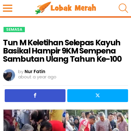
S
SEMASA
Tun M Keletihan Selepas Kayuh
Basikal Hampir 9KM Sempena
Sambutan Ulang Tahun Ke-100
by
Nur Fatin
about a year ago