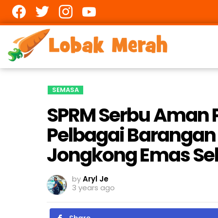
Facebook
twitter
Instagram
youtube
SEMASA
SPRM Serbu Aman P
Pelbagai Barangan
Jongkong Emas Sebe
by
Aryl Je
3 years ago