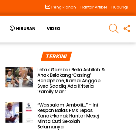
Pengiklanan
Hantar Artikel
Hubungi
SEARCH
F
HIBURAN
VIDEO
U
TERKINI
Letak Gambar Bella Astillah &
Anak Belakang ‘Casing’
Handphone, Ramai Anggap
Syed Saddiq Ada Kriteria
‘Family Man’
“Wassalam. Amboiii…” – Ini
Respon Balas PMX Lepas
Kanak-kanak Hantar Mesej
Minta Cuti Sekolah
Selamanya