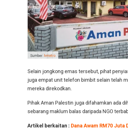
Sumber:
hmetro
Selain jongkong emas tersebut, pihat penyia
juga empat unit telefon bimbit selain telah
mereka direkodkan.
Pihak Aman Palestin juga difahamkan ada di
sebarang maklum balas daripada NGO terbab
Artikel berkaitan :
Dana Awam RM70 Juta D