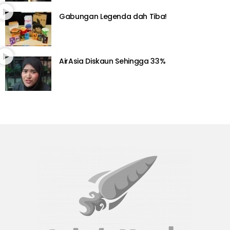
Gabungan Legenda dah Tiba!
AirAsia Diskaun Sehingga 33%