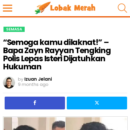
S
SEMASA
“Semoga kamu dilaknat!” –
Bapa Zayn Rayyan Tengking
Polis Lepas Isteri Dijatuhkan
Hukuman
by
Izuan Jelani
9 months ago