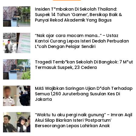
Insiden T*mbakan Di Sekolah Thailand:
Suspek 14 Tahun ‘Gamer’, Bersikap Baik &
Punyai Rekod Akademik Yang Bagus
“Nak ajar cara macam mana…” – Ustaz
Kantoi Curang Lepas Isteri Dedah Perbualan
L*cah Dengan Pelajar Sendiri
Tragedi Temb*kan Sekolah Di Bangkok: 7 M*ut
Termasuk Suspek, 23 Cedera
MAS Wajibkan Saringan Ujian D*dah Terhadap
Semua 1,260 Juruterbang Susulan Kes Di
Jakarta
“Waktu tu aku pergi naik gunung” – Imran Aqil
Akui Silap Biarkan Isteri ‘Postpartum’
Berseorangan Lepas Lahirkan Anak