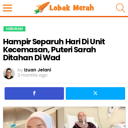
S
HIBURAN
Hampir Separuh Hari Di Unit
Kecemasan, Puteri Sarah
Ditahan Di Wad
by
Izuan Jelani
2 months ago