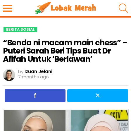
S
BERITA SOSIAL
“Benda ni macam main chess” –
Puteri Sarah Beri Tips Buat Dr
Afifah Untuk ‘Berlawan’
by
Izuan Jelani
7 months ago