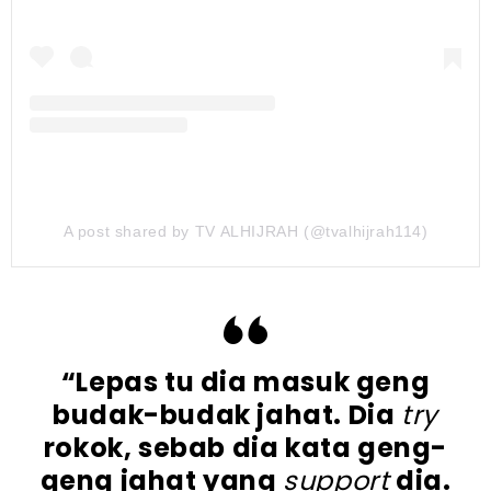
A post shared by TV ALHIJRAH (@tvalhijrah114)
“Lepas tu dia masuk geng
budak-budak jahat. Dia
try
rokok, sebab dia kata geng-
geng jahat yang
support
dia.