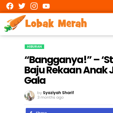
Facebook
twitter
Instagram
youtube
HIBURAN
“Bangganya!” – ‘St
Baju Rekaan Anak J
Gala
by
Syaziyah Sharif
3 months ago