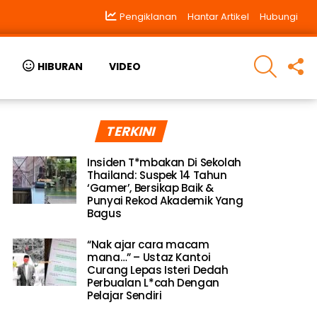
Pengiklanan
Hantar Artikel
Hubungi
SEARCH
F
HIBURAN
VIDEO
U
TERKINI
Insiden T*mbakan Di Sekolah
Thailand: Suspek 14 Tahun
‘Gamer’, Bersikap Baik &
Punyai Rekod Akademik Yang
Bagus
“Nak ajar cara macam
mana…” – Ustaz Kantoi
Curang Lepas Isteri Dedah
Perbualan L*cah Dengan
Pelajar Sendiri