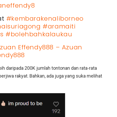
neffendy8
at
#kembarakenaliborneo
aisuriagong
#aramaiti
s
#bolehbahkalaukau
Azuan Effendy888 – Azuan
endy888
bih daripada 200K jumlah tontonan dan rata-rata
erjiwa rakyat. Bahkan, ada juga yang suka melihat