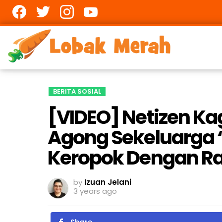
Facebook
twitter
Instagram
youtube
BERITA SOSIAL
[VIDEO] Netizen K
Agong Sekeluarga 
Keropok Dengan Ra
by
Izuan Jelani
3 years ago