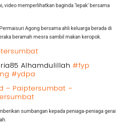
ni, video memperlihatkan baginda ‘lepak’ bersama
 Permaisuri Agong bersama ahli keluarga berada di
meraka beramah mesra sambil makan keropok.
tersumbat
ria85 Alhamdulillah
#fyp
ng
#ydpa
nd – Paiptersumbat –
tersumbat
memberikan sumbangan kepada peniaga-peniaga gerai
ah.