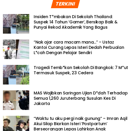
TERKINI
Insiden T*mbakan Di Sekolah Thailand:
Suspek 14 Tahun ‘Gamer’, Bersikap Baik &
Punyai Rekod Akademik Yang Bagus
“Nak ajar cara macam mana…” – Ustaz
Kantoi Curang Lepas Isteri Dedah Perbualan
L*cah Dengan Pelajar Sendiri
Tragedi Temb*kan Sekolah Di Bangkok: 7 M*ut
Termasuk Suspek, 23 Cedera
MAS Wajibkan Saringan Ujian D*dah Terhadap
Semua 1,260 Juruterbang Susulan Kes Di
Jakarta
“Waktu tu aku pergi naik gunung” – Imran Aqil
Akui Silap Biarkan Isteri ‘Postpartum’
Berseorangan Lepas Lahirkan Anak