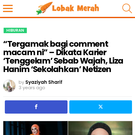
S
HIBURAN
“Tergamak bagi comment
macam ni” – Dikata Karier
‘Tenggelam’ Sebab Wajah, Liza
Hanim ‘Sekolahkan’ Netizen
by
Syaziyah Sharif
3 years ago