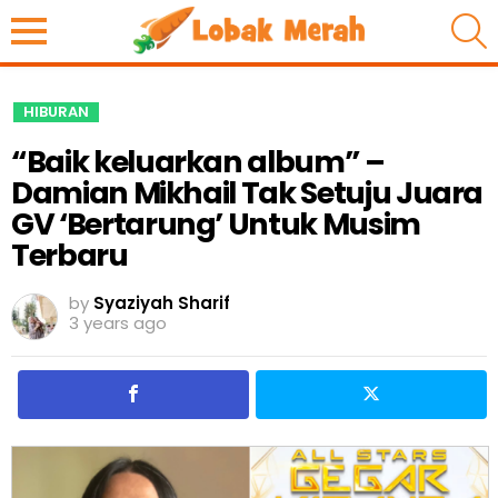
S
HIBURAN
“Baik keluarkan album” –
Damian Mikhail Tak Setuju Juara
GV ‘Bertarung’ Untuk Musim
Terbaru
by
Syaziyah Sharif
3 years ago