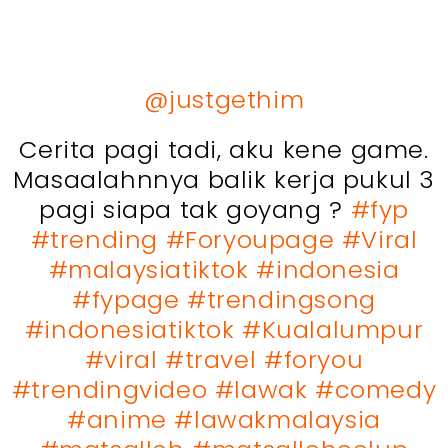
@justgethim
Cerita pagi tadi, aku kene game.
Masaalahnnya balik kerja pukul 3
pagi siapa tak goyang ?
#fyp
#trending
#Foryoupage
#Viral
#malaysiatiktok
#indonesia
#fypage
#trendingsong
#indonesiatiktok
#Kualalumpur
#viral
#travel
#foryou
#trendingvideo
#lawak
#comedy
#anime
#lawakmalaysia