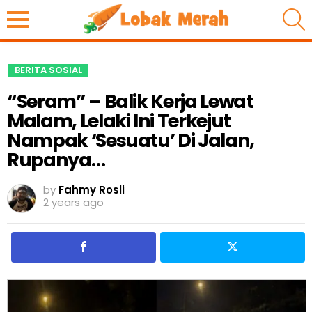
S
BERITA SOSIAL
“Seram” – Balik Kerja Lewat
Malam, Lelaki Ini Terkejut
Nampak ‘Sesuatu’ Di Jalan,
Rupanya…
by
Fahmy Rosli
2 years ago