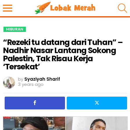
S
HIBURAN
“Rezeki tu datang dari Tuhan” –
Nadhir Nasar Lantang Sokong
Palestin, Tak Risau Kerja
‘Tersekat’
by
Syaziyah Sharif
3 years ago