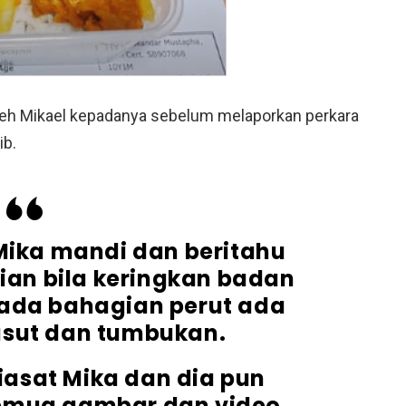
 oleh Mikael kepadanya sebelum melaporkan perkara
ib.
 Mika mandi dan beritahu
ian bila keringkan badan
pada bahagian perut ada
asut dan tumbukan.
siasat Mika dan dia pun
Semua gambar dan video