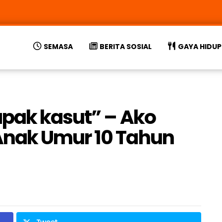
SEMASA
BERITA SOSIAL
GAYA HIDUP
apak kasut” – Ako
nak Umur 10 Tahun