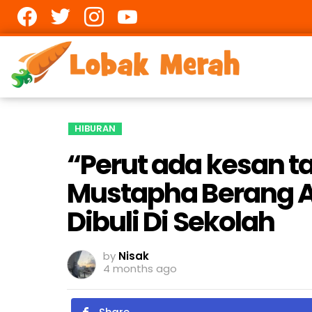
Facebook
twitter
Instagram
youtube
HIBURAN
“Perut ada kesan t
Mustapha Berang A
Dibuli Di Sekolah
by
Nisak
4 months ago