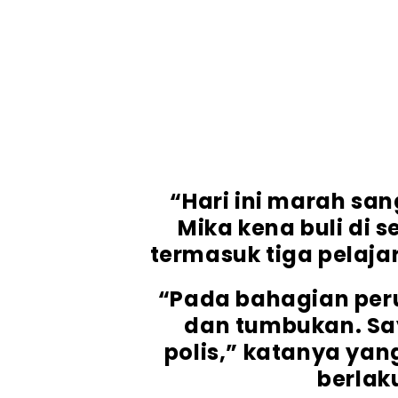
“Hari ini marah sa
Mika kena buli di s
termasuk tiga pelaja
“Pada bahagian peru
dan tumbukan. Sa
polis,” katanya yan
berlak