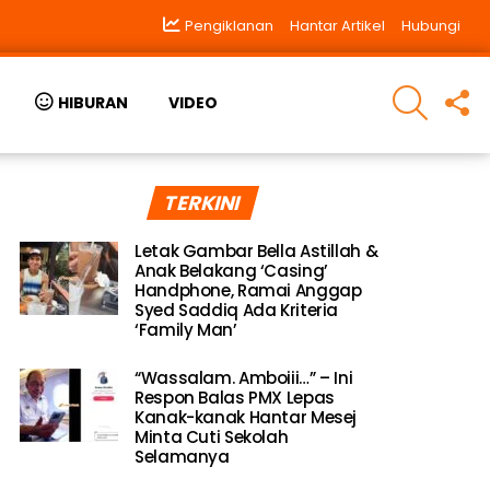
Pengiklanan
Hantar Artikel
Hubungi
SEARCH
F
HIBURAN
VIDEO
U
TERKINI
Letak Gambar Bella Astillah &
Anak Belakang ‘Casing’
Handphone, Ramai Anggap
Syed Saddiq Ada Kriteria
‘Family Man’
“Wassalam. Amboiii…” – Ini
Respon Balas PMX Lepas
Kanak-kanak Hantar Mesej
Minta Cuti Sekolah
Selamanya