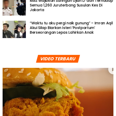
MAS Wajibkan Saringan Ujian D*dah Terhadap
Semua 1,260 Juruterbang Susulan Kes Di
Jakarta
“Waktu tu aku pergi naik gunung” – Imran Aqil
Akui Silap Biarkan Isteri ‘Postpartum’
Berseorangan Lepas Lahirkan Anak
VIDEO TERBARU