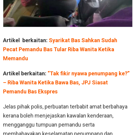
Artikel berkaitan:
Syarikat Bas Sahkan Sudah
Pecat Pemandu Bas Tular Riba Wanita Ketika
Memandu
Artikel berkaitan:
“Tak fikir nyawa penumpang ke?”
– Riba Wanita Ketika Bawa Bas, JPJ Siasat
Pemandu Bas Ekspres
Jelas pihak polis, perbuatan terbabit amat berbahaya
kerana boleh menjejaskan kawalan kenderaan,
mengganggu tumpuan pemandu serta
membahayakan keselamatan penumpang dan