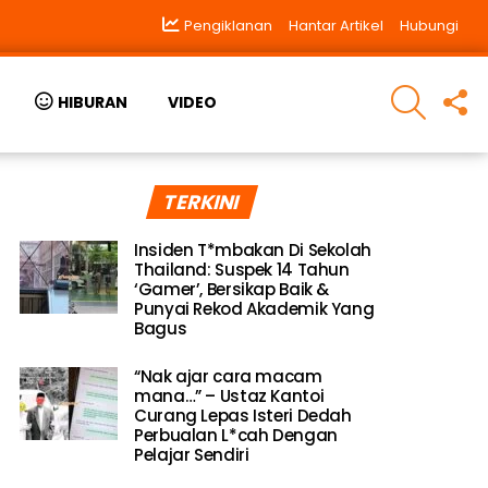
Pengiklanan
Hantar Artikel
Hubungi
SEARCH
F
HIBURAN
VIDEO
U
TERKINI
Insiden T*mbakan Di Sekolah
Thailand: Suspek 14 Tahun
‘Gamer’, Bersikap Baik &
Punyai Rekod Akademik Yang
Bagus
“Nak ajar cara macam
mana…” – Ustaz Kantoi
Curang Lepas Isteri Dedah
Perbualan L*cah Dengan
Pelajar Sendiri