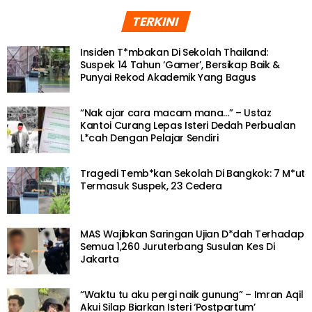
TERKINI
Insiden T*mbakan Di Sekolah Thailand:
Suspek 14 Tahun ‘Gamer’, Bersikap Baik &
Punyai Rekod Akademik Yang Bagus
“Nak ajar cara macam mana…” – Ustaz
Kantoi Curang Lepas Isteri Dedah Perbualan
L*cah Dengan Pelajar Sendiri
Tragedi Temb*kan Sekolah Di Bangkok: 7 M*ut
Termasuk Suspek, 23 Cedera
MAS Wajibkan Saringan Ujian D*dah Terhadap
Semua 1,260 Juruterbang Susulan Kes Di
Jakarta
“Waktu tu aku pergi naik gunung” – Imran Aqil
Akui Silap Biarkan Isteri ‘Postpartum’