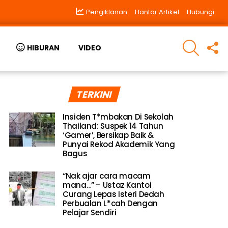
Pengiklanan
Hantar Artikel
Hubungi
SEARCH
F
HIBURAN
VIDEO
U
TERKINI
Insiden T*mbakan Di Sekolah
Thailand: Suspek 14 Tahun
‘Gamer’, Bersikap Baik &
Punyai Rekod Akademik Yang
Bagus
“Nak ajar cara macam
mana…” – Ustaz Kantoi
Curang Lepas Isteri Dedah
Perbualan L*cah Dengan
Pelajar Sendiri