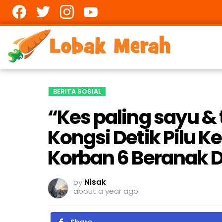
Facebook
twitter
Instagram
youtube
BERITA SOSIAL
“Kes paling sayu & 
Kongsi Detik Pilu K
Korban 6 Beranak D
by
Nisak
about a year ago