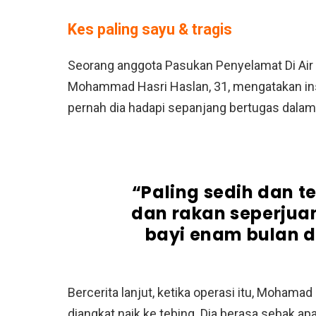
Kes paling sayu & tragis
Seorang anggota Pasukan Penyelamat Di Air 
Mohammad Hasri Haslan, 31, mengatakan insi
pernah dia hadapi sepanjang bertugas dala
“Paling sedih dan t
dan rakan seperju
bayi enam bulan d
Bercerita lanjut, ketika operasi itu, Mohama
diangkat naik ke tebing. Dia berasa sebak a