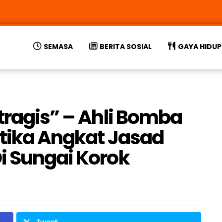
SEMASA
BERITA SOSIAL
GAYA HIDUP
tragis” – Ahli Bomba
etika Angkat Jasad
i Sungai Korok