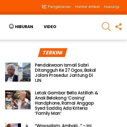
Pengiklanan
Hantar Artikel
Hubungi
SEARCH
F
HIBURAN
VIDEO
U
TERKINI
Pendakwaan Ismail Sabri
Ditangguh Ke 27 Ogos, Bakal
Jalani Prosedur Jantung Di
IJN
Letak Gambar Bella Astillah &
Anak Belakang ‘Casing’
Handphone, Ramai Anggap
Syed Saddiq Ada Kriteria
‘Family Man’
“Wassalam. Amboiii…” – Ini