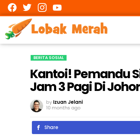
Facebook
twitter
Instagram
youtube
BERITA SOSIAL
Kantoi! Pemandu S
Jam 3 Pagi Di Johor
by
Izuan Jelani
10 months ago
Share