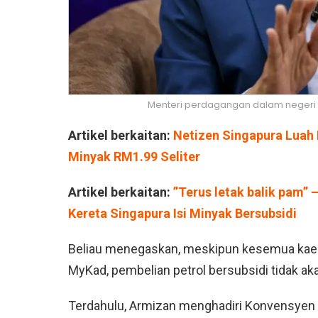
Menteri perdagangan dalam negeri d
Artikel berkaitan:
Netizen Singapura Luah R
Minyak RM1.99 Seliter
Artikel berkaitan:
⁠”Terus letak balik pam” 
Kereta Singapura Isi Minyak Bersubsidi
Beliau menegaskan, meskipun kesemua kaeda
MyKad, pembelian petrol bersubsidi tidak ak
Terdahulu, Armizan menghadiri Konvensyen 