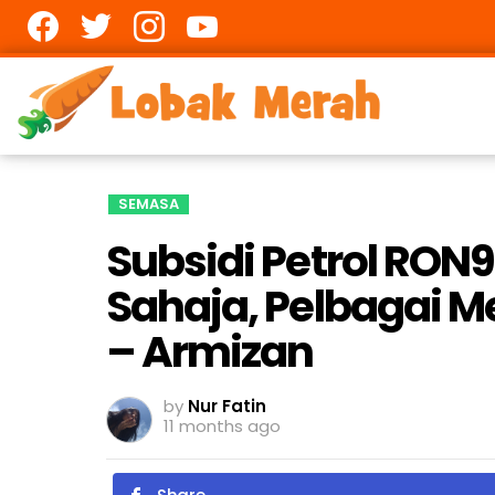
Facebook
twitter
Instagram
youtube
SEMASA
Subsidi Petrol RON
Sahaja, Pelbagai 
– Armizan
by
Nur Fatin
11 months ago