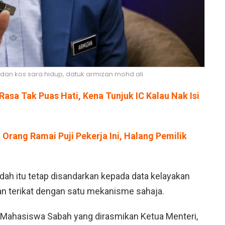
an kos sara hidup, datuk armizan mohd ali
asa Tak Puas Hati, Kena Tunjuk IC Kalau Nak Isi
– Orang Ramai Puji Pekerja Ini, Halang Pemilik
h itu tetap disandarkan kepada data kelayakan
an terikat dengan satu mekanisme sahaja.
Mahasiswa Sabah yang dirasmikan Ketua Menteri,