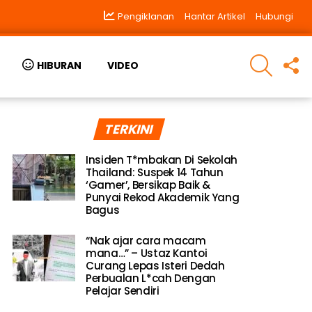
Pengiklanan
Hantar Artikel
Hubungi
SEARCH
F
HIBURAN
VIDEO
U
TERKINI
Insiden T*mbakan Di Sekolah
Thailand: Suspek 14 Tahun
‘Gamer’, Bersikap Baik &
Punyai Rekod Akademik Yang
Bagus
“Nak ajar cara macam
mana…” – Ustaz Kantoi
Curang Lepas Isteri Dedah
Perbualan L*cah Dengan
Pelajar Sendiri