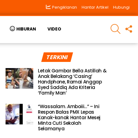
Pengiklanan
Hantar Artikel
Hubungi
SEARCH
F
HIBURAN
VIDEO
U
TERKINI
Letak Gambar Bella Astillah &
Anak Belakang ‘Casing’
Handphone, Ramai Anggap
Syed Saddiq Ada Kriteria
‘Family Man’
“Wassalam. Amboiii…” – Ini
Respon Balas PMX Lepas
Kanak-kanak Hantar Mesej
Minta Cuti Sekolah
Selamanya