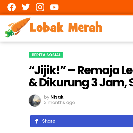
Facebook
twitter
Instagram
youtube
BERITA SOSIAL
“Jijik!” – Remaja L
& Dikurung 3 Jam, 
by
Nisak
3 months ago
Share