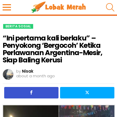
S
BERITA SOSIAL
“Ini pertama kali berlaku” –
Penyokong ‘Bergocoh’ Ketika
Perlawanan Argentina-Mesir,
Siap Baling Kerusi
by
Nisak
about a month ago