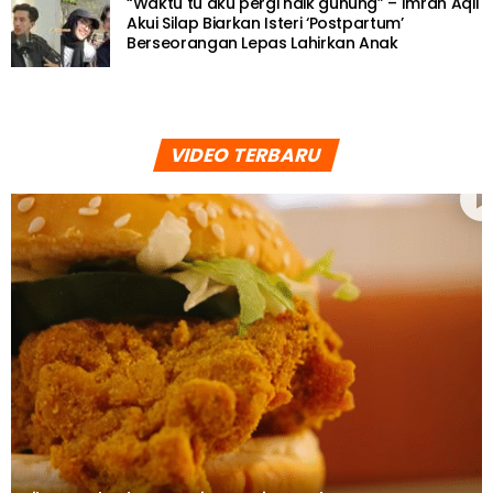
“Waktu tu aku pergi naik gunung” – Imran Aqil
Akui Silap Biarkan Isteri ‘Postpartum’
Berseorangan Lepas Lahirkan Anak
VIDEO TERBARU