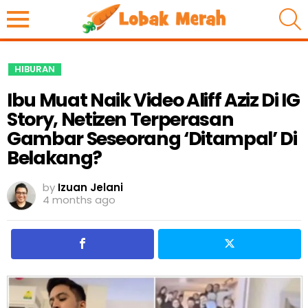
S
HIBURAN
Ibu Muat Naik Video Aliff Aziz Di IG
Story, Netizen Terperasan
Gambar Seseorang ‘Ditampal’ Di
Belakang?
by
Izuan Jelani
4 months ago