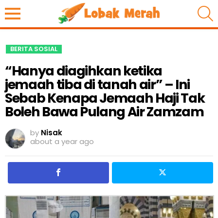
S
BERITA SOSIAL
“Hanya diagihkan ketika
jemaah tiba di tanah air” – Ini
Sebab Kenapa Jemaah Haji Tak
Boleh Bawa Pulang Air Zamzam
by
Nisak
about a year ago