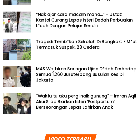
“Nak ajar cara macam mana…” – Ustaz
Kantoi Curang Lepas Isteri Dedah Perbualan
L*cah Dengan Pelajar Sendiri
Tragedi Temb*kan Sekolah Di Bangkok: 7 M*ut
Termasuk Suspek, 23 Cedera
MAS Wajibkan Saringan Ujian D*dah Terhadap
Semua 1,260 Juruterbang Susulan Kes Di
Jakarta
“Waktu tu aku pergi naik gunung” – Imran Aqil
Akui Silap Biarkan Isteri ‘Postpartum’
Berseorangan Lepas Lahirkan Anak
VIDEO TERBARU