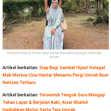
Muhammad al imran abd sanief bersama ibunya, halimah
ismail
Artikel berkaitan:
Siap Bagi Sambal Hijau! Gelagat
Mak Mertua Cina Hantar Menantu Pergi Umrah Buat
Netizen Terharu
Artikel berkaitan:
Tersentuh Tengok Guru Mengaji
Tahan Lapar & Berjalan Kaki, Aisar Khaled
Hadiahkan Motor Serta Taja Umrah