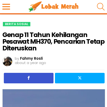
S
BERITA SOSIAL
Genap 11 Tahun Kehilangan
Pesawat MH370, Pencarian Tetap
Diteruskan
by
Fahmy Rosli
about a year ago