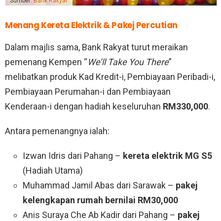
Sumber:
Bank Rakyat
Menang Kereta Elektrik & Pakej Percutian
Dalam majlis sama, Bank Rakyat turut meraikan
pemenang Kempen “
We’ll Take You There
”
melibatkan produk Kad Kredit-i, Pembiayaan Peribadi-i,
Pembiayaan Perumahan-i dan Pembiayaan
Kenderaan-i dengan hadiah keseluruhan
RM330,000
.
Antara pemenangnya ialah:
Izwan Idris dari Pahang –
kereta elektrik MG S5
(Hadiah Utama)
Muhammad Jamil Abas dari Sarawak –
pakej
kelengkapan rumah bernilai RM30,000
Anis Suraya Che Ab Kadir dari Pahang –
pakej