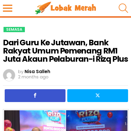
S
SEMASA
Dari Guru Ke Jutawan, Bank
Rakyat Umum Pemenang RM1
Juta Akaun Pelaburan-i Rizq Plus
by
Nisa Salleh
2 months ago