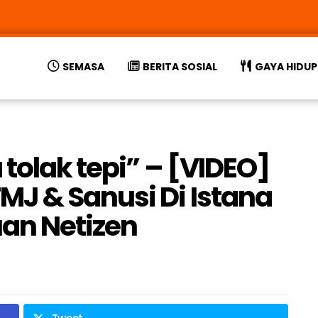
SEMASA
BERITA SOSIAL
GAYA HIDUP
 tolak tepi” – [VIDEO]
J & Sanusi Di Istana
an Netizen