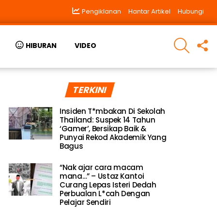
Pengiklanan
Hantar Artikel
Hubungi
SEARCH
F
HIBURAN
VIDEO
U
TERKINI
Insiden T*mbakan Di Sekolah
Thailand: Suspek 14 Tahun
‘Gamer’, Bersikap Baik &
Punyai Rekod Akademik Yang
Bagus
“Nak ajar cara macam
mana…” – Ustaz Kantoi
Curang Lepas Isteri Dedah
Perbualan L*cah Dengan
Pelajar Sendiri