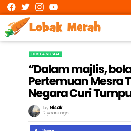
Facebook
twitter
Instagram
youtube
BERITA SOSIAL
“Dalam majlis, bola
Pertemuan Mesra TM
Negara Curi Tumpu
by
Nisak
2 years ago