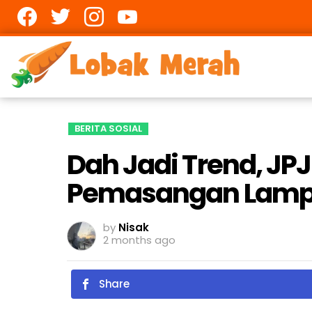
Facebook
twitter
Instagram
youtube
BERITA SOSIAL
Dah Jadi Trend, JP
Pemasangan Lampu
by
Nisak
2 months ago
Share