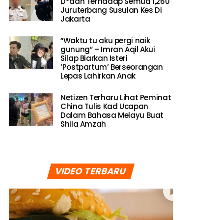
D*dah Terhadap Semua 1,260
Juruterbang Susulan Kes Di
Jakarta
“Waktu tu aku pergi naik
gunung” – Imran Aqil Akui
Silap Biarkan Isteri
‘Postpartum’ Berseorangan
Lepas Lahirkan Anak
Netizen Terharu Lihat Peminat
China Tulis Kad Ucapan
Dalam Bahasa Melayu Buat
Shila Amzah
VIDEO TERBARU