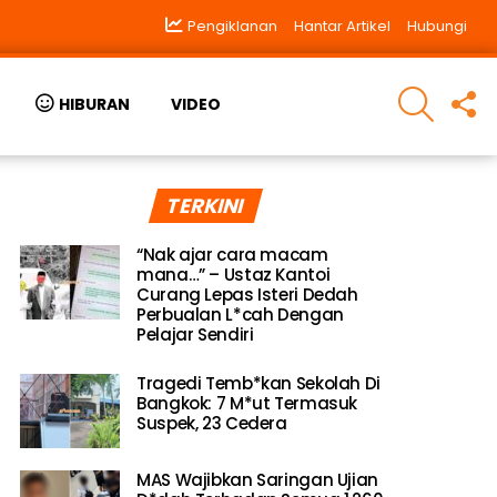
Pengiklanan
Hantar Artikel
Hubungi
SEARCH
F
HIBURAN
VIDEO
U
TERKINI
“Nak ajar cara macam
mana…” – Ustaz Kantoi
Curang Lepas Isteri Dedah
Perbualan L*cah Dengan
Pelajar Sendiri
Tragedi Temb*kan Sekolah Di
Bangkok: 7 M*ut Termasuk
Suspek, 23 Cedera
MAS Wajibkan Saringan Ujian