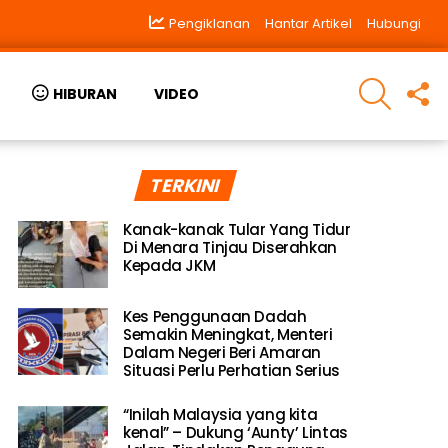
Pengiklanan
Hantar Artikel
Hubungi
SEARCH
F
HIBURAN
VIDEO
U
TERKINI
Kanak-kanak Tular Yang Tidur
Di Menara Tinjau Diserahkan
Kepada JKM
Kes Penggunaan Dadah
Semakin Meningkat, Menteri
Dalam Negeri Beri Amaran
Situasi Perlu Perhatian Serius
“Inilah Malaysia yang kita
kenal” – Dukung ‘Aunty’ Lintas