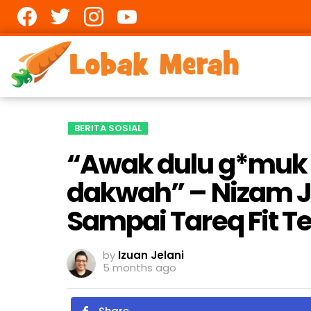
Facebook
twitter
Instagram
youtube
BERITA SOSIAL
“Awak dulu g*muk t
dakwah” – Nizam J
Sampai Tareq Fit T
by
Izuan Jelani
5 months ago