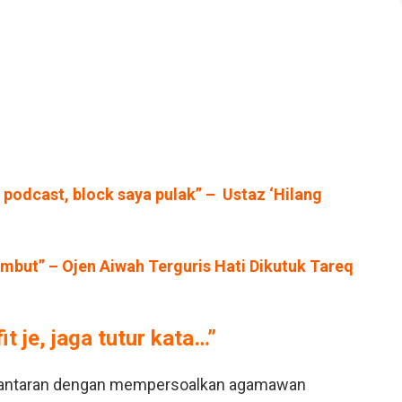
podcast, block saya pulak” – Ustaz ‘Hilang
mbut” – Ojen Aiwah Terguris Hati Dikutuk Tareq
t je, jaga tutur kata…”
tu hantaran dengan mempersoalkan agamawan