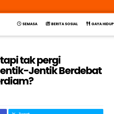
SEMASA
BERITA SOSIAL
GAYA HIDUP
api tak pergi
entik-Jentik Berdebat
erdiam?