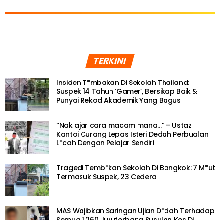
TERKINI
Insiden T*mbakan Di Sekolah Thailand:
Suspek 14 Tahun ‘Gamer’, Bersikap Baik &
Punyai Rekod Akademik Yang Bagus
“Nak ajar cara macam mana…” – Ustaz
Kantoi Curang Lepas Isteri Dedah Perbualan
L*cah Dengan Pelajar Sendiri
Tragedi Temb*kan Sekolah Di Bangkok: 7 M*ut
Termasuk Suspek, 23 Cedera
MAS Wajibkan Saringan Ujian D*dah Terhadap
Semua 1,260 Juruterbang Susulan Kes Di