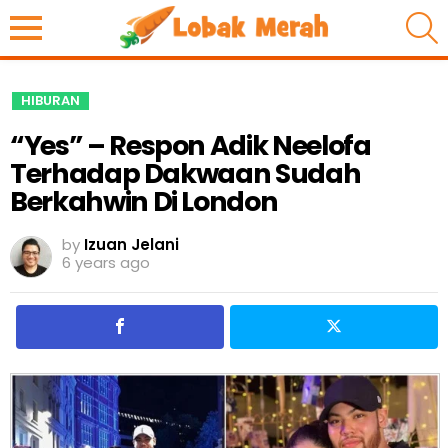
S
HIBURAN
“Yes” – Respon Adik Neelofa
Terhadap Dakwaan Sudah
Berkahwin Di London
by
Izuan Jelani
6 years ago