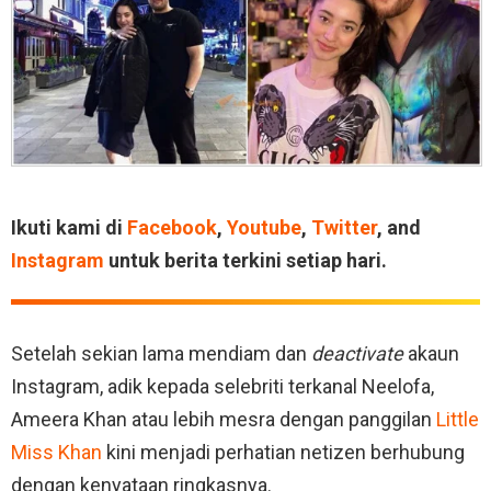
Ikuti kami di
Facebook
,
Youtube
,
Twitter
, and
Instagram
untuk berita terkini setiap hari.
Setelah sekian lama mendiam dan
deactivate
akaun
Instagram, adik kepada selebriti terkanal Neelofa,
Ameera Khan atau lebih mesra dengan panggilan
Little
Miss Khan
kini menjadi perhatian netizen berhubung
dengan kenyataan ringkasnya.