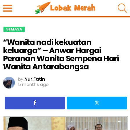
S
SEMASA
“Wanita nadi kekuatan
keluarga” – Anwar Hargai
Peranan Wanita Sempena Hari
Wanita Antarabangsa
by
Nur Fatin
5 months ago