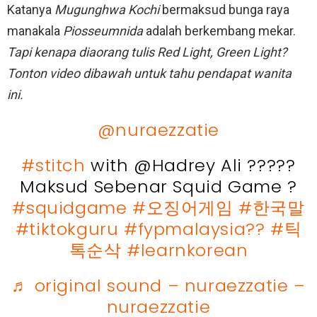
Katanya
Mugunghwa Kochi
bermaksud bunga raya
manakala
Piosseumnida
adalah berkembang mekar.
Tapi kenapa diaorang tulis Red Light, Green Light?
Tonton video dibawah untuk tahu pendapat wanita
ini.
@nuraezzatie
#stitch
with @Hadrey Ali ?????
Maksud Sebenar Squid Game ?
#squidgame
#오징어게임
#한국말
#tiktokguru
#fypmalaysia??
#틱
톡순삭
#learnkorean
♬ original sound – nuraezzatie –
nuraezzatie