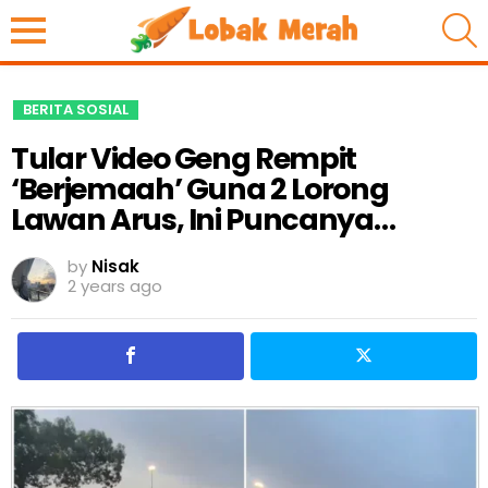
S
BERITA SOSIAL
Tular Video Geng Rempit
‘Berjemaah’ Guna 2 Lorong
Lawan Arus, Ini Puncanya…
by
Nisak
2 years ago