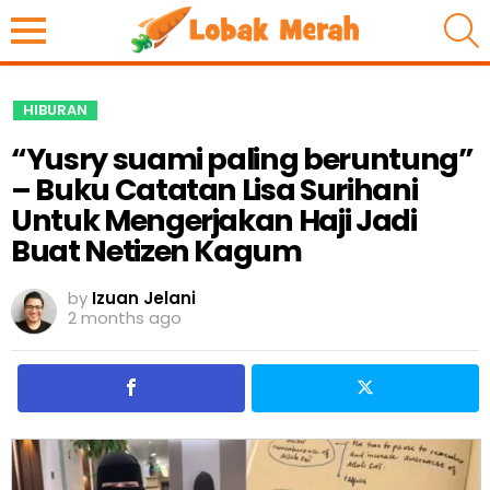
S
HIBURAN
“Yusry suami paling beruntung”
– Buku Catatan Lisa Surihani
Untuk Mengerjakan Haji Jadi
Buat Netizen Kagum
by
Izuan Jelani
2 months ago