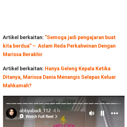
Artikel berkaitan:
“Semoga jadi pengajaran buat
kita berdua” – Aslam Reda Perkahwinan Dengan
Marissa Berakhir
Artikel berkaitan:
Hanya Geleng Kepala Ketika
Ditanya, Marissa Dania Menangis Selepas Keluar
Mahkamah?