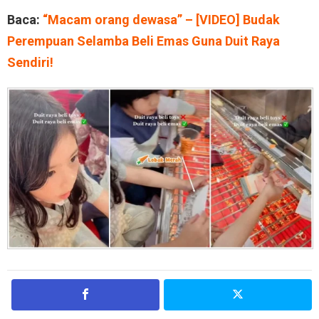
Baca:
“Macam orang dewasa” – [VIDEO] Budak
Perempuan Selamba Beli Emas Guna Duit Raya
Sendiri!