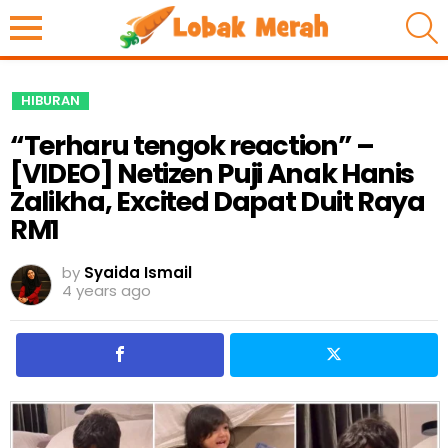
S
HIBURAN
“Terharu tengok reaction” –
[VIDEO] Netizen Puji Anak Hanis
Zalikha, Excited Dapat Duit Raya
RM1
by
Syaida Ismail
4 years ago