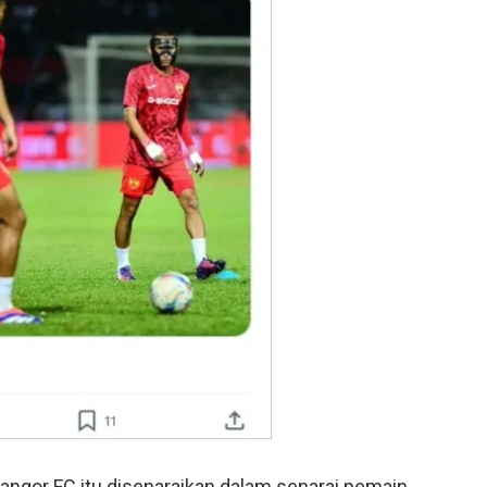
angor FC itu disenaraikan dalam senarai pemain