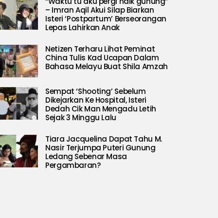
“Waktu tu aku pergi naik gunung”
– Imran Aqil Akui Silap Biarkan
Isteri ‘Postpartum’ Berseorangan
Lepas Lahirkan Anak
Netizen Terharu Lihat Peminat
China Tulis Kad Ucapan Dalam
Bahasa Melayu Buat Shila Amzah
Sempat ‘Shooting’ Sebelum
Dikejarkan Ke Hospital, Isteri
Dedah Cik Man Mengadu Letih
Sejak 3 Minggu Lalu
Tiara Jacquelina Dapat Tahu M.
Nasir Terjumpa Puteri Gunung
Ledang Sebenar Masa
Pergambaran?