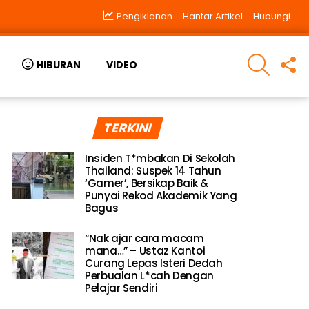
Pengiklanan
Hantar Artikel
Hubungi
SEARCH
F
HIBURAN
VIDEO
U
TERKINI
Insiden T*mbakan Di Sekolah
Thailand: Suspek 14 Tahun
‘Gamer’, Bersikap Baik &
Punyai Rekod Akademik Yang
Bagus
“Nak ajar cara macam
mana…” – Ustaz Kantoi
Curang Lepas Isteri Dedah
Perbualan L*cah Dengan
Pelajar Sendiri