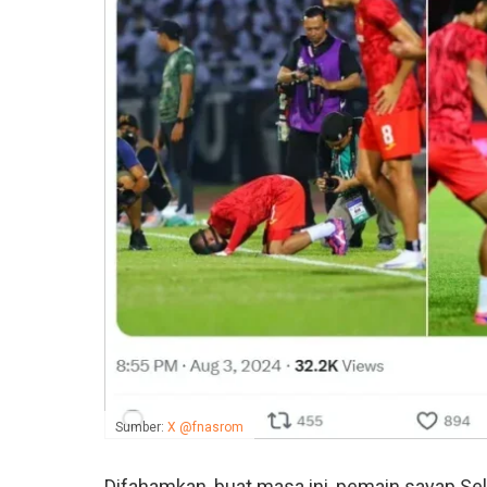
Sumber:
X @fnasrom
Difahamkan, buat masa ini, pemain sayap Sel