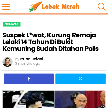
S
SEMASA
Suspek L*wat, Kurung Remaja
Lelaki 14 Tahun Di Bukit
Kemuning Sudah Ditahan Polis
by
Izuan Jelani
3 months ago